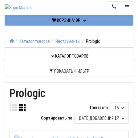
КОРЗИНА:
0Р.
ИНФОРМАЦИЯ
КОНТАКТЫ
Каталог товаров
Инструменты
Prologic
КАТАЛОГ
КАТАЛОГ ТОВАРОВ
ТОВАРОВ
ПОКАЗАТЬ ФИЛЬТР
РАСПРОДАЖА
Prologic
ПОСТУПЛЕНИЯ
Показать:
15
КАБИНЕТ
Сортировать по:
ДАТЕ ДОБАВЛЕНИЯ