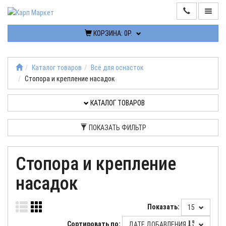
КОРЗИНА:
0Р.
ИНФОРМАЦИЯ
КОНТАКТЫ
Каталог товаров
Всё для оснасток
Стопора и крепление насадок
КАТАЛОГ
ТОВАРОВ
КАТАЛОГ ТОВАРОВ
РАСПРОДАЖА
ПОКАЗАТЬ ФИЛЬТР
ПОСТУПЛЕНИЯ
Стопора и крепление
насадок
КАБИНЕТ
Показать:
15
Сортировать по:
ДАТЕ ДОБАВЛЕНИЯ