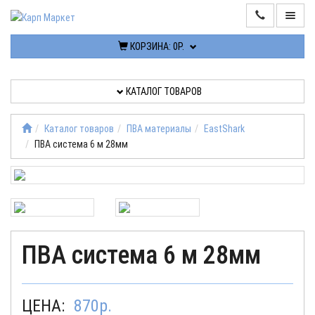
КОРЗИНА:
0Р.
ИНФОРМАЦИЯ
КАТАЛОГ ТОВАРОВ
КОНТАКТЫ
КАТАЛОГ
Каталог товаров
ПВА материалы
EastShark
ТОВАРОВ
ПВА система 6 м 28мм
РАСПРОДАЖА
ПОСТУПЛЕНИЯ
ПВА система 6 м 28мм
КАБИНЕТ
ЦЕНА:
870
р.